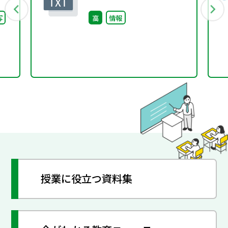
急速報メールの仕組み～
写
高
情報
授業に役立つ資料集