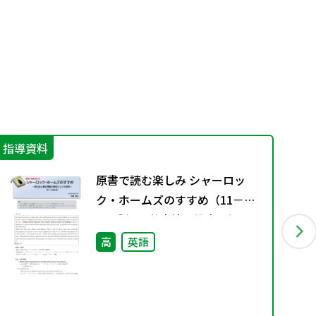
指導資料
学
原書で読む楽しみ シャーロッ
ク・ホームズのすすめ（11－
136③）―英文法と構文理解の教
材としての活用―
高
英語