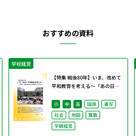
おすすめの資料
学校経営
【特集 戦後80年】いま、改めて
平和教育を考える〜「あの日」
を語り継ぐ本川小学校の子ども
たち〜
小
中
高
国語
書写
社会
地図
算数
学級経営