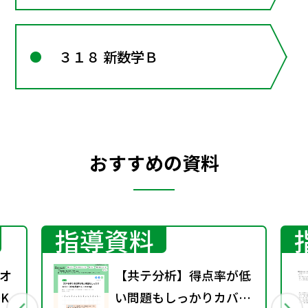
３１８ 新数学Ｂ
おすすめの資料
指導資料
オ
【共テ分析】得点率が低
K
い問題もしっかりカバー