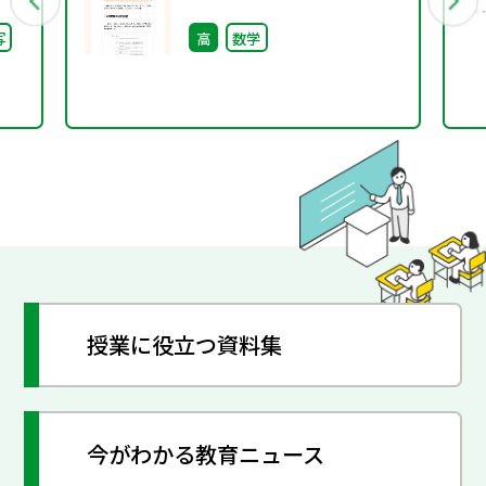
（攻略!共通テストPick
写
高
数学
Up）
授業に役立つ資料集
今がわかる教育ニュース