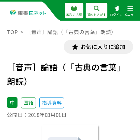
教科の広場
資料をさがす
ログイン
メニュー
TOP
［音声］論語（「古典の言葉」朗読）
お気に入りに追加
［音声］論語（「古典の言葉」
朗読）
中
国語
指導資料
公開日：
2018年03月01日