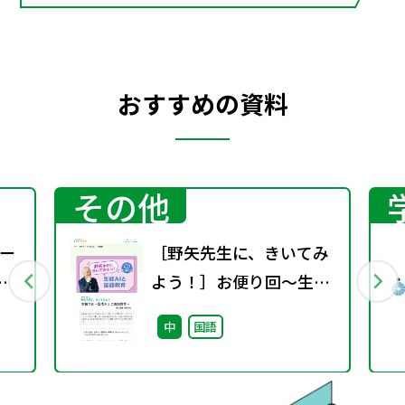
おすすめの資料
その他
ー
［野矢先生に、きいてみ
よう！］お便り回～生成
ＡＩと国語教育～
中
国語