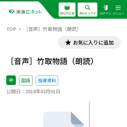
教科の広場
資料をさがす
ログイン
メニュー
TOP
［音声］竹取物語（朗読）
お気に入りに追加
［音声］竹取物語（朗読）
中
国語
指導資料
公開日：
2018年03月01日