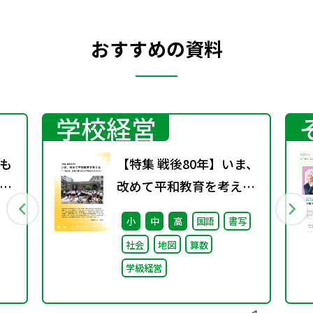
おすすめの資料
学校経営
も
【特集 戦後80年】いま、
」
改めて平和教育を考え
か
る〜「あの日」を語り継
小
中
高
国語
書写
り
ぐ本川小学校の子どもた
社会
地図
算数
ち〜
学級経営