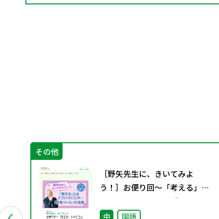
その他
廿日
［野矢先生に、きいてみよ
バ
う！］お便り回～「考える」と
はどういうことか／「思考ツー
ル」の活用～
中
国語