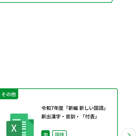
その他
そ
令和7年度「新編 新しい国語」
新出漢字・音訓・「付表」
中
国語