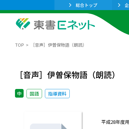
総合トップ
企
TOP
［音声］伊曽保物語（朗読）
［音声］伊曽保物語（朗読）
中
国語
指導資料
平成28年度