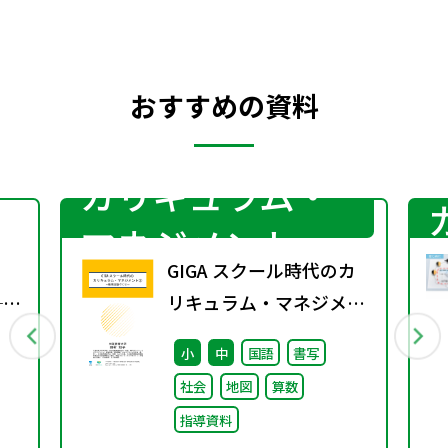
おすすめの資料
カリキュラム・
マネジメント
GIGA スクール時代のカ
──
リキュラム・マネジメン
る
ト③〜教育活動づくり～
小
中
国語
書写
社会
地図
算数
指導資料
つな