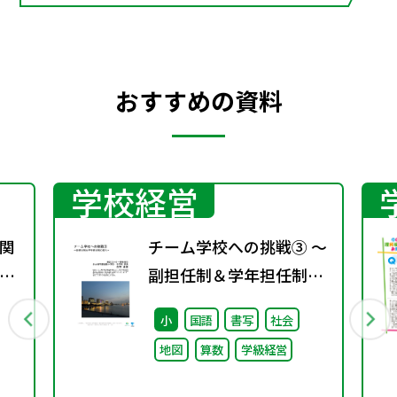
おすすめの資料
学校経営
関
チーム学校への挑戦③ ～
15
副担任制＆学年担任制の
学
導入～
小
国語
書写
社会
地図
算数
学級経営