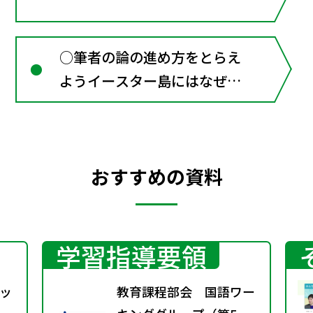
○筆者の論の進め方をとらえ
ようイースター島にはなぜ森
林がないのか（説明文） 鷲
谷いづみ 漢字を使おう 2／
情報のとびら：原因と結果
おすすめの資料
学習指導要領
ッ
教育課程部会 国語ワー