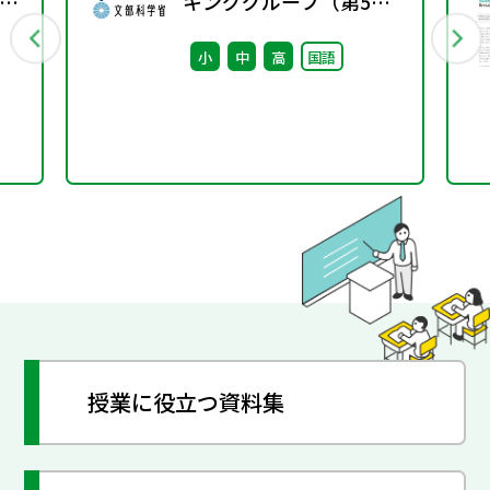
語
キンググループ（第5
え合
回） 配付資料
小
中
高
国語
、
授業に役立つ資料集