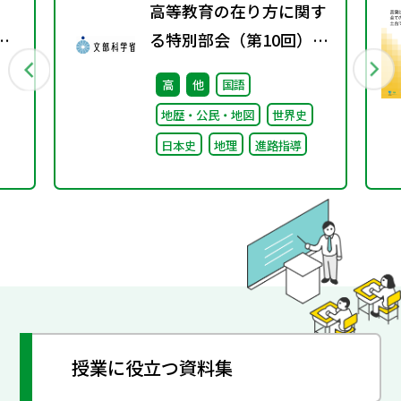
高等教育の在り方に関す
オ
る特別部会（第10回）配
対
付資料
高
他
国語
地歴・公民・地図
世界史
日本史
地理
進路指導
授業に役立つ資料集