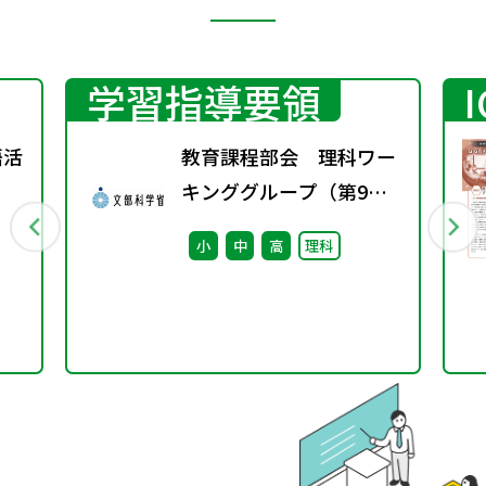
学習指導要領
語活
教育課程部会 理科ワー
キンググループ（第9
回） 配付資料
小
中
高
理科