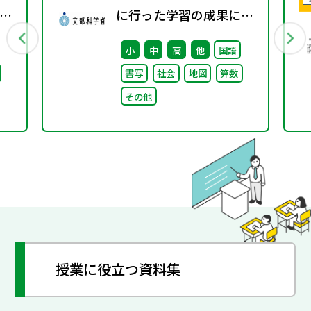
関
に行った学習の成果に係
る成績評価について（通
小
中
高
他
国語
知）
書写
社会
地図
算数
その他
授業に役立つ資料集