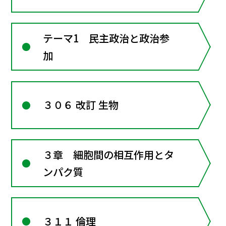
テーマ1 民主政治と政治参
加
３０６ 改訂 生物
３章 細胞間の相互作用とタ
ンパク質
３１１ 倫理