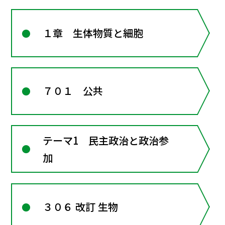
１章 生体物質と細胞
７０１ 公共
テーマ1 民主政治と政治参
加
３０６ 改訂 生物