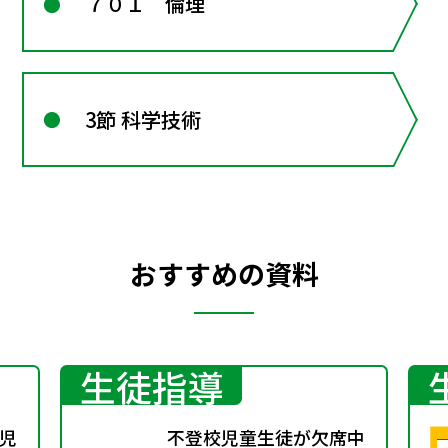
７０１ 倫理
3節 科学技術
おすすめの資料
生徒指導
児
不登校児童生徒が欠席中