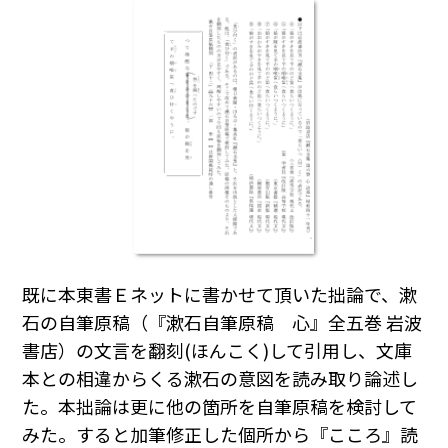
既に本東書Ｅネットに書かせて頂いた拙論で、漱
石の自筆原稿（『漱石自筆原稿 心』全五巻 岩波
書店）の文言を翻刻(ほんこく)して引用し、文庫
本との相違からくる漱石の意図を読み取り論述し
た。本拙論は更に他の箇所を自筆原稿を検討して
みた。すると加筆修正した個所から『こころ』読