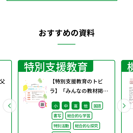
おすすめの資料
特別支援教育
父
【特別支援教育のトビ
ラ】「みんなの教材掲示
板」の投稿募集を開始し
小
中
高
他
国語
ました！
書写
総合的な学習
特別活動
総合的な探究