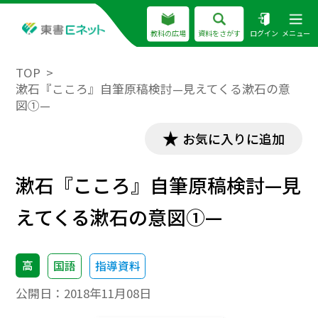
教科の広場
資料をさがす
ログイン
メニュー
TOP
漱石『こころ』自筆原稿検討—見えてくる漱石の意
図①—
お気に入りに追加
漱石『こころ』自筆原稿検討—見
えてくる漱石の意図①—
高
国語
指導資料
公開日：
2018年11月08日