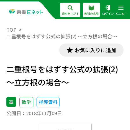
資料をさがす
教科の広場
ログイン
メニュー
TOP
二重根号をはずす公式の拡張(2) ～立方根の場合～
お気に入りに追加
二重根号をはずす公式の拡張(2)
～立方根の場合～
高
数学
指導資料
公開日：
2018年11月09日