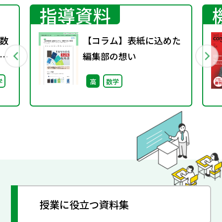
指導資料
数
【コラム】表紙に込めた
編集部の想い
料
学
高
数学
ー
催
授業に役立つ資料集