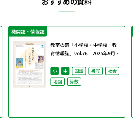
おすすめの資料
機関誌・情報誌
教室の窓「小学校・中学校 教
育情報誌」vol.76 2025年9月発
行
小
中
国語
書写
社会
地図
算数