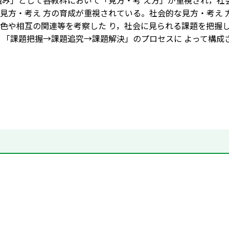
組み」として各教科において「見方・考 え方」が重視され，社
見方・考え 方の育成が重視されている。社会的な見方・考え 
色や相互の関連等を考察した り，社会に見られる課題を把握
 「課題把握→課題追究→課題解決」のプロセスに よって構成