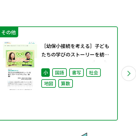
その他
指
［幼保小接続を考える］子ども
たちの学びのストーリーを紡ぐ
スタートカリキュラム（後編）
小
国語
書写
社会
地図
算数