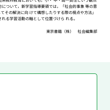
会系教科教育においても，小・ 中・高一貫性という観点
方について，新学習指導要領では，「社会的事象 等の意
してその解決に向 けて構想したりする際の視点や方法」
される学習活動の軸として位置づけら れる。
東京書籍（株） 社会編集部