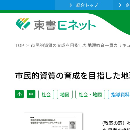
総合トップ
企
TOP
市民的資質の育成を目指した地理教育一貫カリキ
市民的資質の育成を目指した地
小
中
社会
地図
社会・地図
指導資料
(教室の窓）