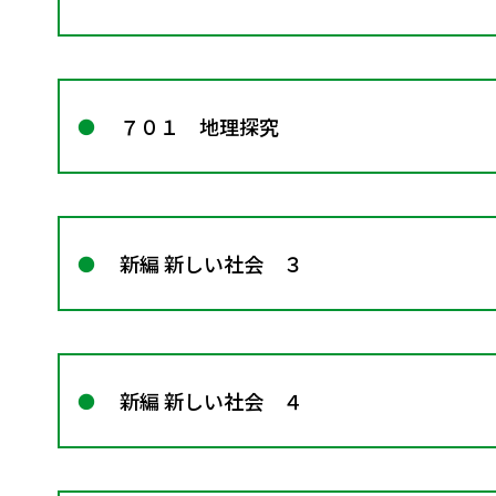
７０１ 地理探究
新編 新しい社会 ３
新編 新しい社会 ４