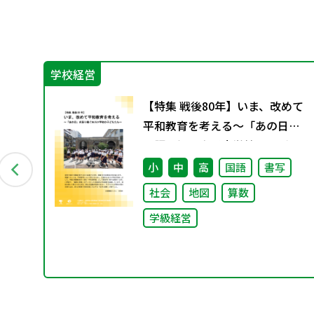
学校経営
い
【特集 戦後80年】いま、改めて
科授
平和教育を考える〜「あの日」
を語り継ぐ本川小学校の子ども
たち〜
小
中
高
国語
書写
社会
地図
算数
学級経営