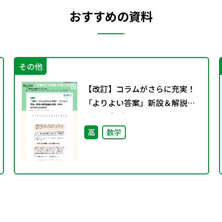
おすすめの資料
その他
【改訂】コラムがさらに充実！
「よりよい答案」新設＆解説動
画も用意（NEW ACTION
LEGEND）
高
数学