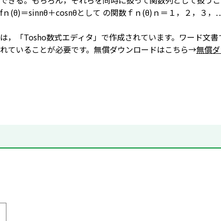
できる。もちろん，それらを同時に扱って関数列として扱うこ
(θ)＝sin
n
θ＋cos
n
θとして の関数ｆｎ(θ)ｎ＝１，２，３
は，「Tosho数式エディタ」で作成されています。ワード文書
れていることが必要です。無償ダウンロードはこちら→
無償ダ