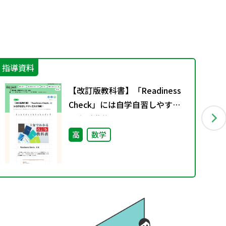
指導資料
指
【改訂版教科書】「Readiness
Check」には自学自習しやすい
工夫が満載！
高
数学