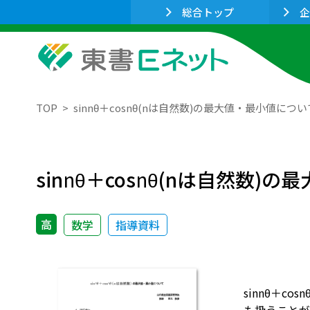
総合トップ
企
TOP
sinnθ＋cosnθ(nは自然数)の最大値・最小値につい
sin
n
θ＋cos
n
θ(nは自然数)の
高
数学
指導資料
sin
n
θ＋cos
n