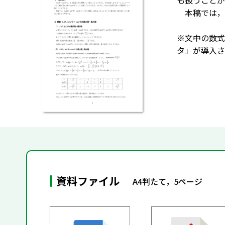
も扱うことが
本稿では，fｎ
※文中の数式
タ」が導入さ
資料ファイル
A4判たて，5ページ