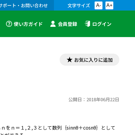
サポート・お問い合わせ
文字サイズ
A-
A+
使い方ガイド
会員登録
ログイン
お気に入りに追加
公開日：
2018年06月22日
をｎ＝１,２,３として数列｛sin
n
θ＋cos
n
θ｝として