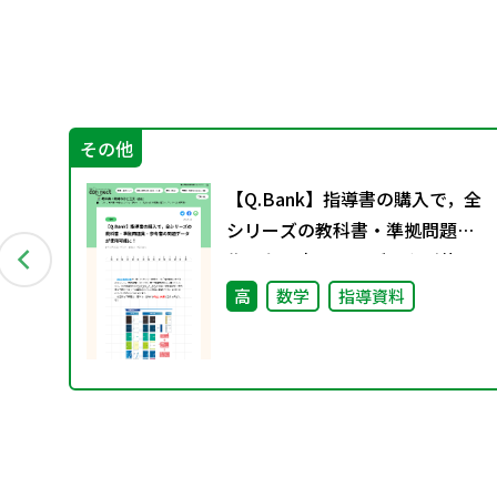
その他
有
【Q.Bank】指導書の購入で，全
関
シリーズの教科書・準拠問題
集・参考書の問題データが使用
可能に！
高
数学
指導資料