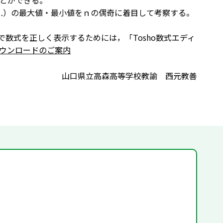
とができる。
，…）の最大値・最小値をｎの偶奇に着目して考察する。
で数式を正しく表示するためには，「Tosho数式エディ
ウンロードのご案内
山口県立高森高等学校教諭 西元教善