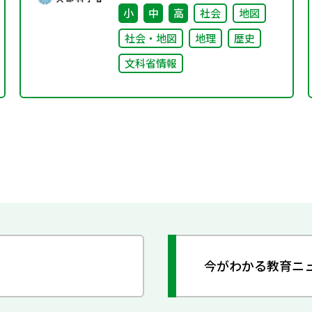
小
中
高
社会
地図
社会・地図
地理
歴史
文科省情報
今がわかる教育ニ