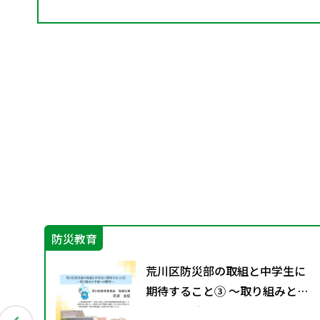
防災教育
創る
荒川区防災部の取組と中学生に
応
期待すること③ ～取り組みと今
「学
後への期待～