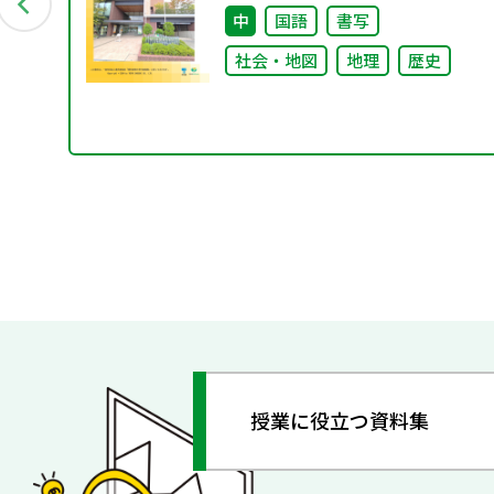
校
中
国語
書写
社会・地図
地理
歴史
授業に役立つ資料集