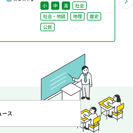
小
中
高
社会
社会・地図
地理
歴史
公民
ュース