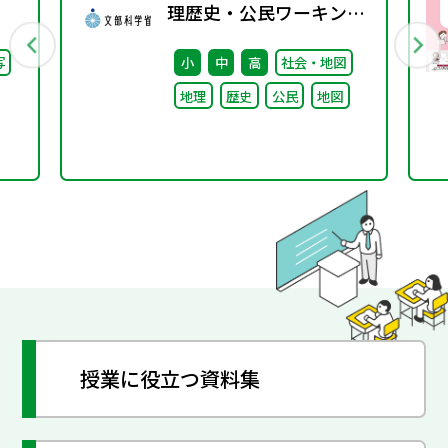
理歴史・公民ワーキング
（第3回） 配付資料
写
小
中
高
社会・地図
地理
歴史
公民
地図
授業に役立つ資料集