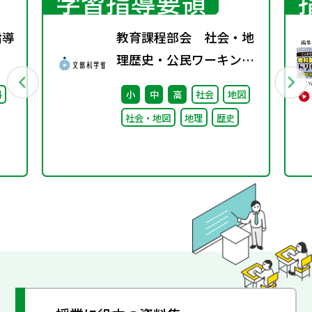
学習指導要領
指導
教育課程部会 社会・地
理歴史・公民ワーキング
（第6回） 配付資料
料
小
中
高
社会
地図
社会・地図
地理
歴史