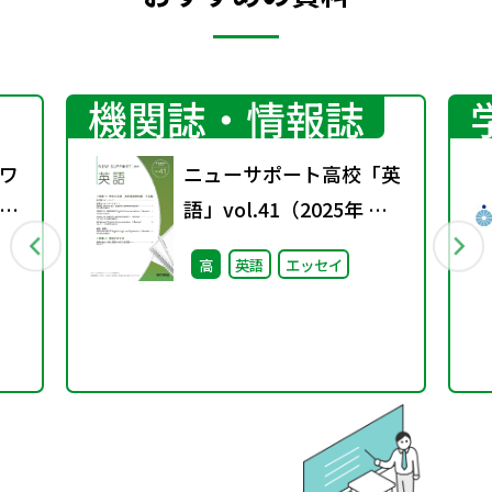
機関誌・情報誌
ワ
ニューサポート高校「英
6
語」vol.41（2025年 春
号）
高
英語
エッセイ