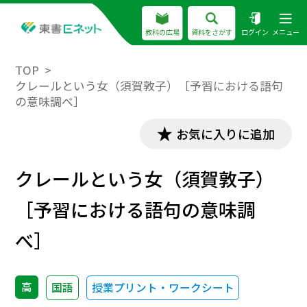
教科の広場
資料をさがす
ログイン
メニュー
TOP
クレールという女（須賀敦子）［予習における語句
の意味調べ］
お気に入りに追加
クレールという女（須賀敦子）
［予習における語句の意味調
べ］
高
国語
授業プリント・ワークシート