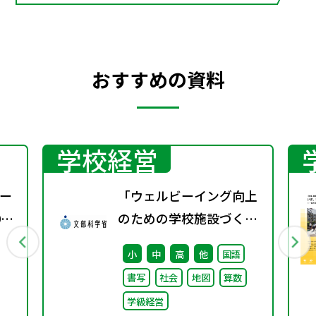
おすすめの資料
学校経営
ー
「ウェルビーイング向上
0
のための学校施設づくり
のアイディア集」の公表
小
中
高
他
国語
について
書写
社会
地図
算数
学級経営