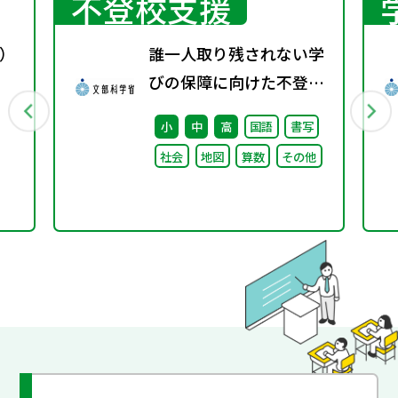
不登校支援
）
誰一人取り残されない学
びの保障に向けた不登校
対策推進本部（第4回）
小
中
高
国語
書写
安心して学べる魅力ある
社会
地図
算数
その他
学校づくりの推進に向け
た方向性等について議論