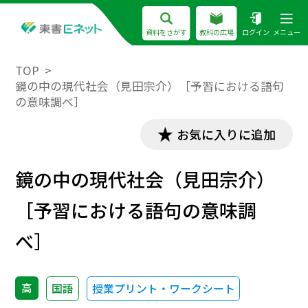
資料をさがす
教科の広場
ログイン
メニュー
TOP
鏡の中の現代社会（見田宗介）［予習における語句
の意味調べ］
お気に入りに追加
鏡の中の現代社会（見田宗介）
［予習における語句の意味調
べ］
高
国語
授業プリント・ワークシート