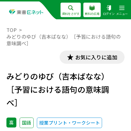
資料をさがす
教科の広場
ログイン
メニュー
TOP
みどりのゆび（吉本ばなな）［予習における語句の
意味調べ］
お気に入りに追加
みどりのゆび（吉本ばなな）
［予習における語句の意味調
べ］
高
国語
授業プリント・ワークシート