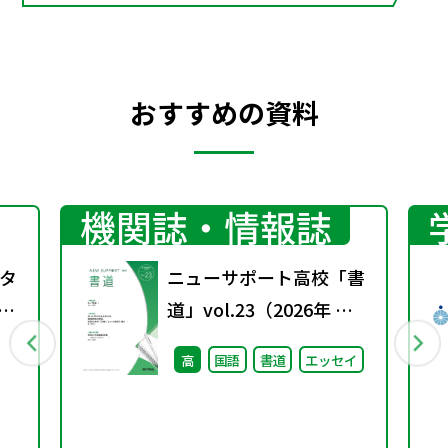
おすすめの資料
機関誌・情報誌
タ
ニューサポート高校「書
教科
道」vol.23（2026年 春
中
号）
高
国語
書道
エッセイ