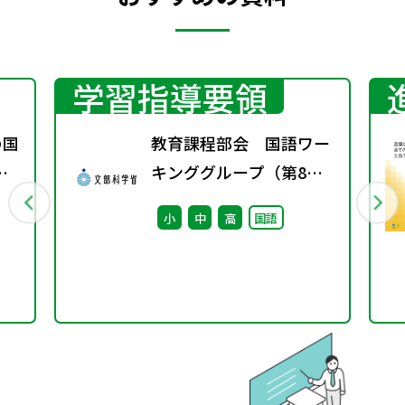
学習指導要領
の国
教育課程部会 国語ワー
着
キンググループ（第8
書
回） 配付資料
小
中
高
国語