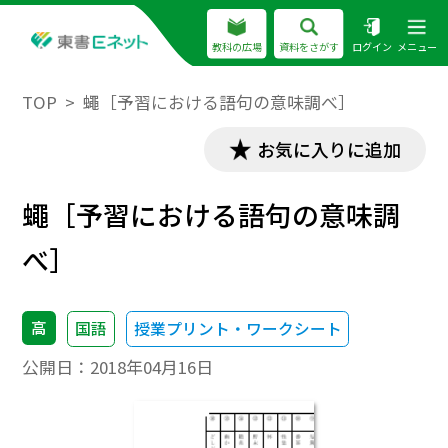
教科の広場
資料をさがす
ログイン
メニュー
TOP
蠅［予習における語句の意味調べ］
お気に入りに追加
蠅［予習における語句の意味調
べ］
高
国語
授業プリント・ワークシート
公開日：
2018年04月16日