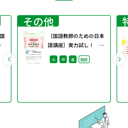
その他
国
［国語教師のための日本
春
語講座］実力試し！ 日
本語検定1級問題に挑
小
中
高
国語
戦！