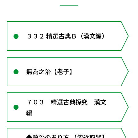
３３２ 精選古典Ｂ（漢文編）
無為之治【老子】
７０３ 精選古典探究 漢文
編
◆政治のあり方 【能近取譬】