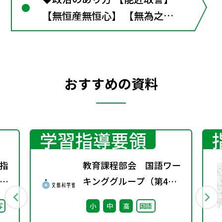
【無恒産無恒心】 【無為之
治】【兼愛】 【侵官之害】■
漢文の窓７ 諸子百家
おすすめの資料
学習指導要領
指
教育課程部会 国語ワー
り
キンググループ（第4
会
回） 配付資料
写
小
中
高
国語
し