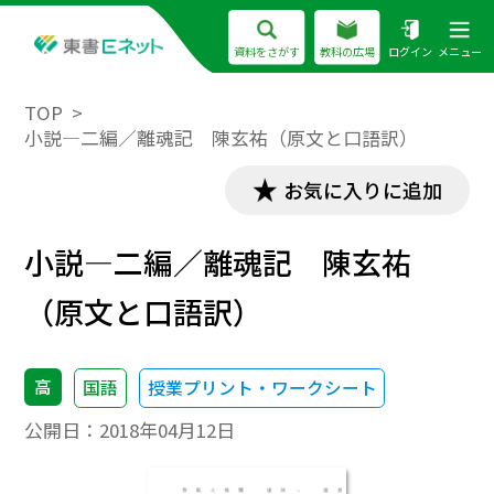
資料をさがす
教科の広場
ログイン
メニュー
TOP
小説―二編／離魂記 陳玄祐（原文と口語訳）
お気に入りに追加
小説―二編／離魂記 陳玄祐
（原文と口語訳）
高
国語
授業プリント・ワークシート
公開日：
2018年04月12日