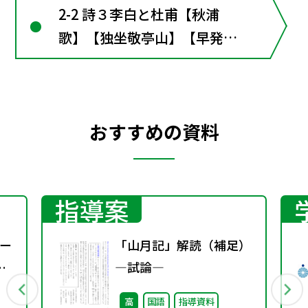
2-2 詩３李白と杜甫【秋浦
歌】【独坐敬亭山】【早発白
帝城】【送友人】【月下独
酌】【絶句】【月夜】【秋
興】【登岳陽楼】【石壕吏】
おすすめの資料
指導案
ー
「山月記」解読（補足）
―試論―
高
国語
指導資料