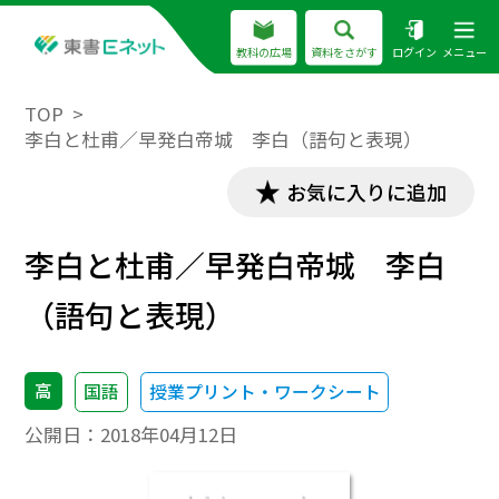
教科の広場
資料をさがす
ログイン
メニュー
TOP
李白と杜甫／早発白帝城 李白（語句と表現）
お気に入りに追加
李白と杜甫／早発白帝城 李白
（語句と表現）
高
国語
授業プリント・ワークシート
公開日：
2018年04月12日