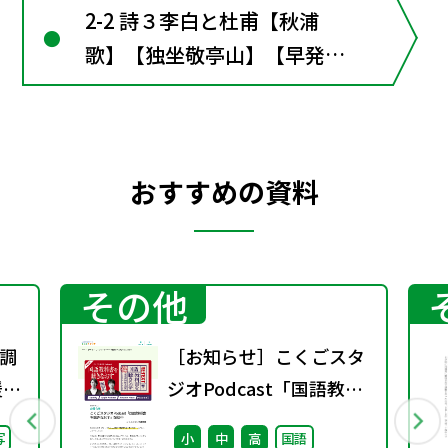
2-2 詩３李白と杜甫【秋浦
歌】【独坐敬亭山】【早発白
帝城】【送友人】【月下独
酌】【絶句】【月夜】【秋
興】【登岳陽楼】【石壕吏】
おすすめの資料
その他
調
［お知らせ］こくごスタ
援教
ジオPodcast「国語教科
通
書を聴きなおす」配信中
写
小
中
高
国語