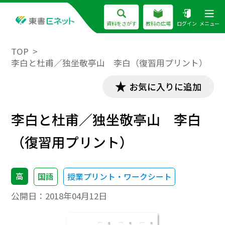
資料をさがす
教科の広場
ログイン
メニュー
TOP
李白と杜甫／独坐敬亭山 李白（復習用プリント）
お気に入りに追加
李白と杜甫／独坐敬亭山 李白
（復習用プリント）
高
国語
授業プリント・ワークシート
公開日：
2018年04月12日