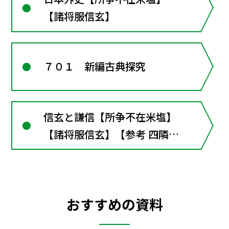
【諸将服信玄】
７０１ 新編古典探究
信玄と謙信【所争不在米塩】
【諸将服信玄】【参考 四隣頗
聞信玄死】
おすすめの資料