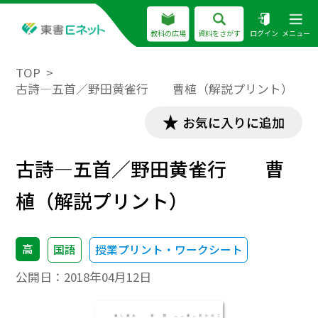
教科の広場
資料をさがす
ログイン
メニュー
TOP
古詩―五首／野田黄雀行 曹植（解説プリント）
お気に入りに追加
古詩―五首／野田黄雀行 曹
植（解説プリント）
高
国語
授業プリント・ワークシート
公開日：
2018年04月12日