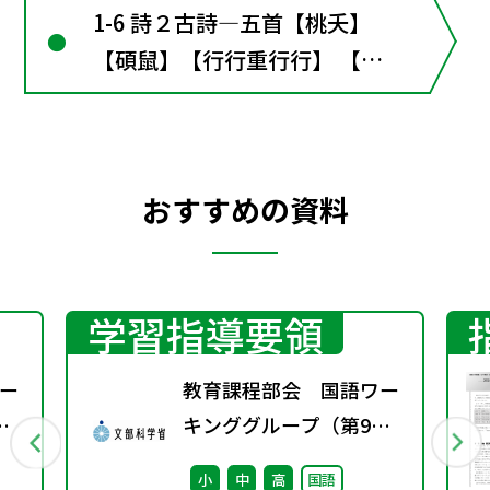
1-6 詩２古詩―五首【桃夭】
【碩鼠】【行行重行行】 【野
田黄雀行】【飲酒】
おすすめの資料
学習指導要領
ー
教育課程部会 国語ワー
キンググループ（第9
回） 配付資料
小
中
高
国語