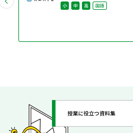
小
中
高
国語
授業に役立つ資料集