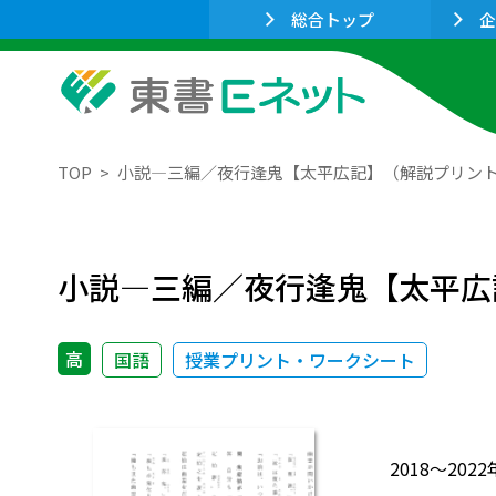
総合トップ
企
TOP
小説―三編／夜行逢鬼【太平広記】（解説プリン
小説―三編／夜行逢鬼【太平広
高
国語
授業プリント・ワークシート
2018～2