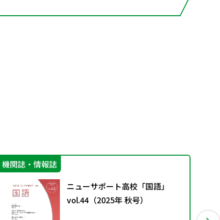
機関誌・情報誌
学
ニューサポート高校「国語」
vol.44（2025年 秋号）