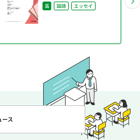
高
国語
エッセイ
ュース