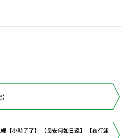
記】
―三編【小時了了】 【長安何如日遠】 【夜行逢