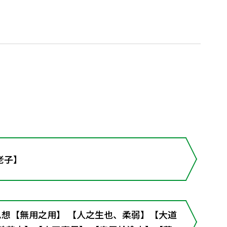
老子】
の思想【無用之用】 【人之生也、柔弱】【大道