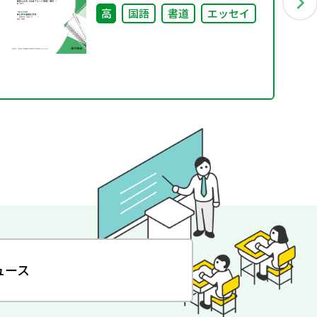
高
国語
書道
エッセイ
ュース