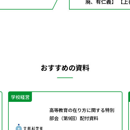
廃、有仁義】 【上
胡蝶】 ■漢文の
おすすめの資料
学校経営
高等教育の在り方に関する特別
部会（第9回）配付資料