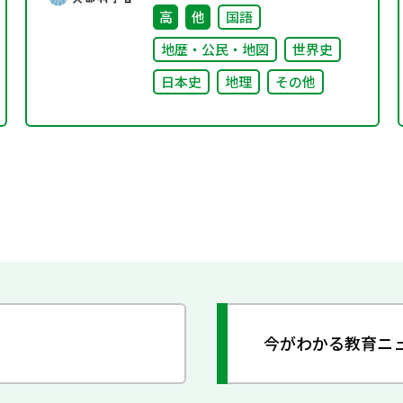
高
他
国語
地歴・公民・地図
世界史
日本史
地理
その他
今がわかる教育ニ