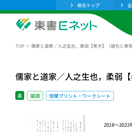
総合トップ
企
TOP
儒家と道家／人之生也，柔弱【老子】（語句と表
儒家と道家／人之生也，柔弱【
高
国語
授業プリント・ワークシート
2018～2