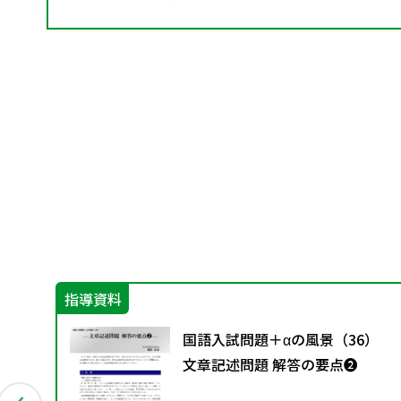
指導資料
グ
国語入試問題＋αの風景（36）
料
文章記述問題 解答の要点❷