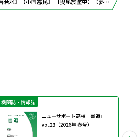
善若水】【小国寡民】 【曳尾於塗中】【夢為
窓３ 儒家と道家
機関誌・情報誌
指
ニューサポート高校「書道」
vol.23（2026年 春号）