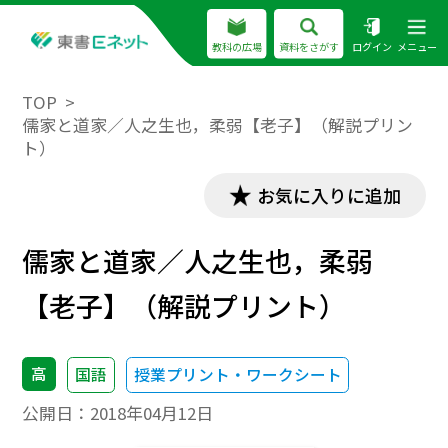
教科の広場
資料をさがす
ログイン
メニュー
TOP
儒家と道家／人之生也，柔弱【老子】（解説プリン
ト）
お気に入りに追加
儒家と道家／人之生也，柔弱
【老子】（解説プリント）
高
国語
授業プリント・ワークシート
公開日：
2018年04月12日