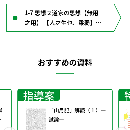
1-7 思想２道家の思想【無用
之用】 【人之生也、柔弱】
【大道廃、有仁義】 【上善若
水】【小国寡民】 【曳尾於塗
中】【夢為胡蝶】 ■漢文の窓
おすすめの資料
３ 儒家と道家
指導案
景
「山月記」解読（１）―
学
試論―
題