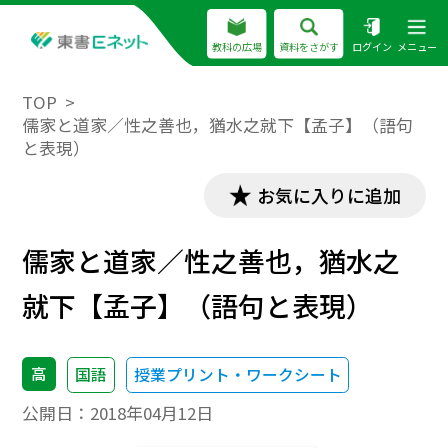
教科の広場
資料をさがす
ログイン
メニュー
TOP
儒家と道家／性之善也，猶水之就下【孟子】（語句
と表現）
お気に入りに追加
儒家と道家／性之善也，猶水之
就下【孟子】（語句と表現）
高
国語
授業プリント・ワークシート
公開日：
2018年04月12日