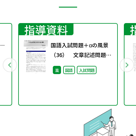
指導資料
―
国語入試問題＋αの風景
（36） 文章記述問題
解答の要点❷
高
国語
入試問題