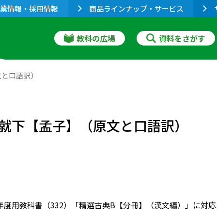
業情報・採用情報
商品ラインナップ・サービス
教科の広場
資料をさがす
文と口語訳）
就下【孟子】（原文と口語訳）
022年度用教科書（332）「精選古典B【分冊】（漢文編）」に