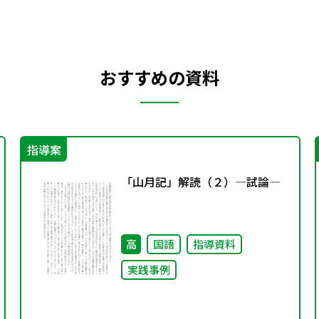
おすすめの資料
指導案
「山月記」解読（２）―試論―
高
国語
指導資料
実践事例