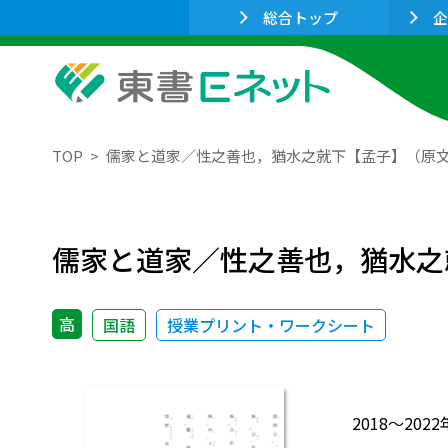
総合トップ
企
TOP
儒家と道家／性之善也，猶水之就下【孟子】（原
儒家と道家／性之善也，猶水之
高
国語
授業プリント・ワークシート
2018～2