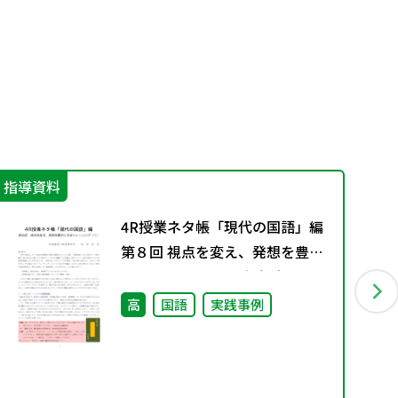
指導資料
学
4R授業ネタ帳「現代の国語」編
第８回 視点を変え、発想を豊か
にするトレーニング（１）
高
国語
実践事例