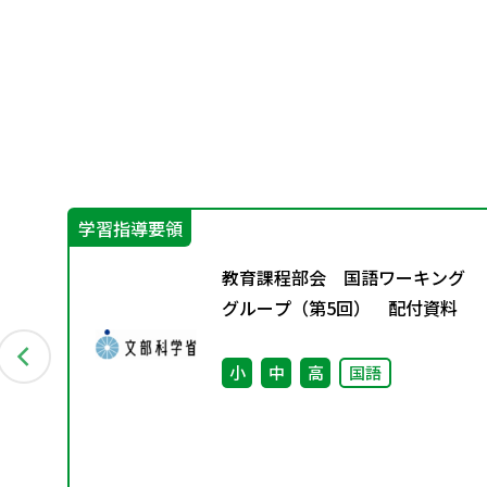
学習指導要領
グ
教育課程部会 国語ワーキング
料
グループ（第5回） 配付資料
小
中
高
国語