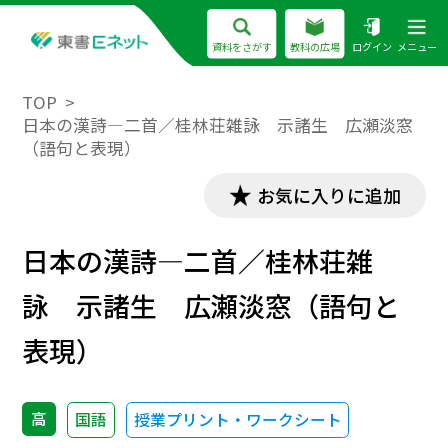
資料をさがす
教科の広場
ログイン
メニュー
TOP
日本の漢詩―二首／桂林荘雑詠 示諸生 広瀬淡窓
（語句と表現）
お気に入りに追加
日本の漢詩―二首／桂林荘雑
詠 示諸生 広瀬淡窓（語句と
表現）
高
国語
授業プリント・ワークシート