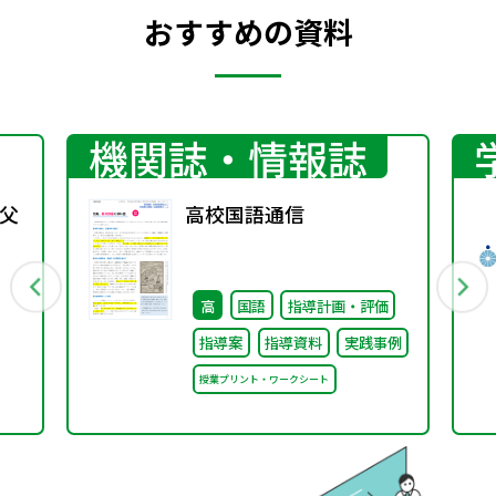
おすすめの資料
機関誌・情報誌
父
高校国語通信
高
国語
指導計画・評価
指導案
指導資料
実践事例
授業プリント・ワークシート