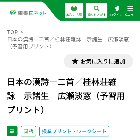
教科の広場
資料をさがす
ログイン
メニュー
TOP
日本の漢詩―二首／桂林荘雑詠 示諸生 広瀬淡窓
（予習用プリント）
お気に入りに追加
日本の漢詩―二首／桂林荘雑
詠 示諸生 広瀬淡窓（予習用
プリント）
高
国語
授業プリント・ワークシート