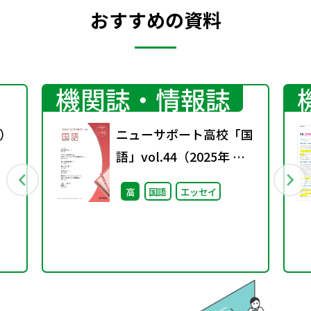
おすすめの資料
機関誌・情報誌
）
ニューサポート高校「国
語」vol.44（2025年 秋
号）
高
国語
エッセイ