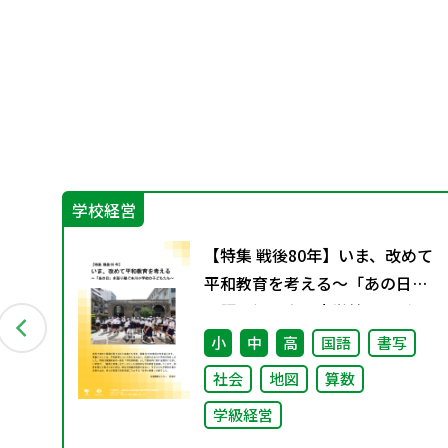
学校経営
イ
【特集 戦後80年】いま、改めて
平和教育を考える〜「あの日」
を語り継ぐ本川小学校の子ども
たち〜
小
中
高
国語
書写
社会
地図
算数
学級経営