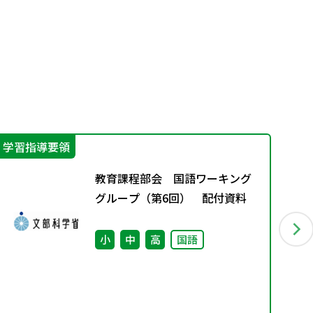
学習指導要領
学
教育課程部会 国語ワーキング
グループ（第6回） 配付資料
小
中
高
国語