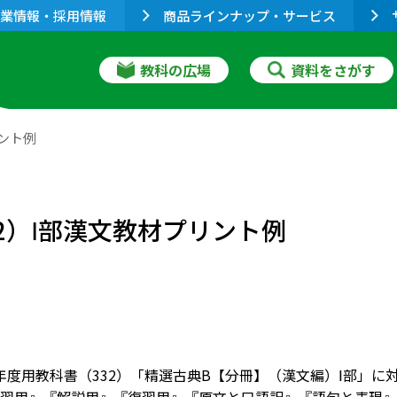
業情報・採用情報
商品ラインナップ・サービス
教科の広場
資料をさがす
ント例
2）Ⅰ部漢文教材プリント例
022年度用教科書（332）「精選古典B【分冊】（漢文編）Ⅰ部