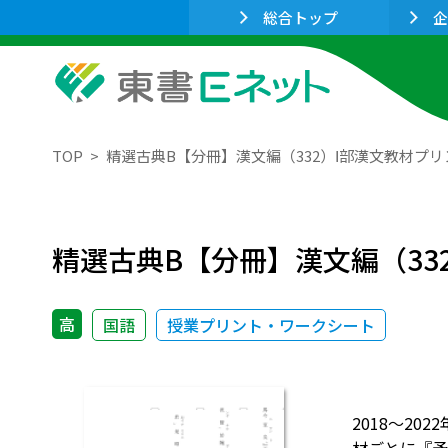
総合トップ
企
TOP
精選古典B【分冊】漢文編（332）Ⅰ部漢文教材プリ
精選古典B【分冊】漢文編（33
高
国語
授業プリント・ワークシート
2018～2