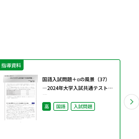
指導資料
指
国語入試問題＋αの風景（37）
―2024年大学入試共通テスト国
語問題
高
国語
入試問題