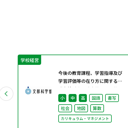
学校経営
せ
今後の教育課程、学習指導及び
学習評価等の在り方に関する有
識者検討会の論点整理を掲載し
ました
小
中
高
国語
書写
社会
地図
算数
カリキュラム・マネジメント