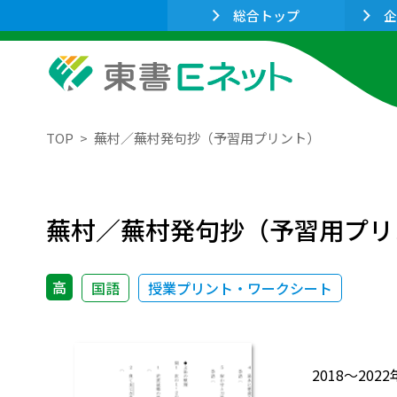
総合トップ
企
TOP
蕪村／蕪村発句抄（予習用プリント）
蕪村／蕪村発句抄（予習用プリ
高
国語
授業プリント・ワークシート
2018～2