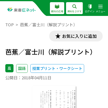
教科の広場
資料をさがす
ログイン
メニュー
TOP
芭蕉／富士川（解説プリント）
お気に入りに追加
芭蕉／富士川（解説プリント）
高
国語
授業プリント・ワークシート
公開日：
2018年04月11日