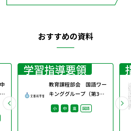
おすすめの資料
学習指導要領
中
教育課程部会 国語ワー
係
キンググループ（第3
通
回） 配付資料
小
中
高
国語