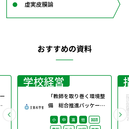
虚実皮膜論
おすすめの資料
学校経営
ー
「教師を取り巻く環境整
備 総合推進パッケー
ジ」取りまとめ
小
中
高
他
国語