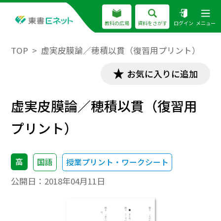
教科の広場
資料をさがす
ログイン
メニュー
TOP
虚実皮膜論／穂積以貫（復習用プリント）
お気に入りに追加
虚実皮膜論／穂積以貫（復習用
プリント）
高
国語
授業プリント・ワークシート
公開日：
2018年04月11日