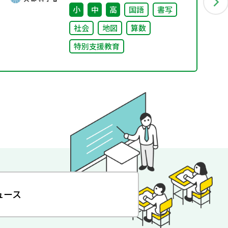
況調査）
小
中
高
国語
書写
社会
地図
算数
特別支援教育
ュース