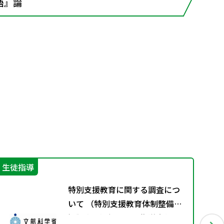
語』論
生徒指導
進
特別支援教育に関する調査につ
いて （特別支援教育体制整備状
況調査、通級による指導実施状