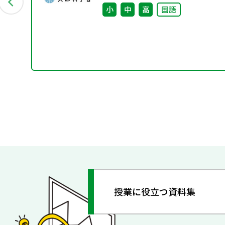
小
中
高
国語
授業に役立つ資料集