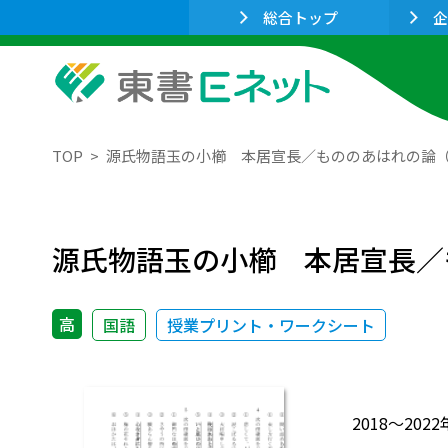
総合トップ
企
TOP
源氏物語玉の小櫛 本居宣長／もののあはれの論
源氏物語玉の小櫛 本居宣長／
高
国語
授業プリント・ワークシート
2018～2