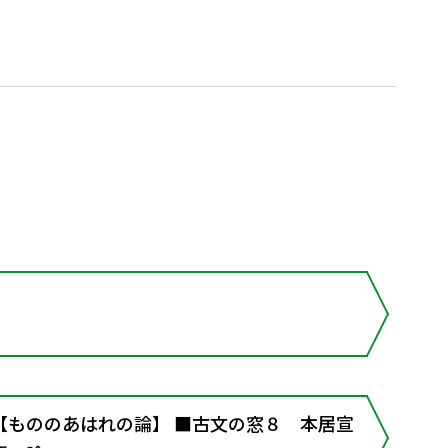
【もののあはれの論】 ■古文の窓８ 本居宣