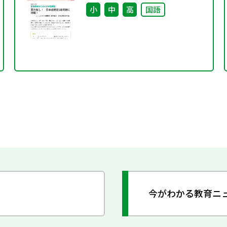
小
中
高
国語
今がわかる教育ニ