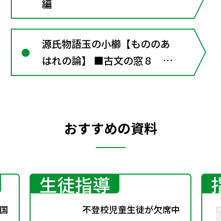
編
源氏物語玉の小櫛【もののあ
はれの論】 ■古文の窓８ 本
居宣長以前の『源氏物語』論
おすすめの資料
生徒指導
国
不登校児童生徒が欠席中