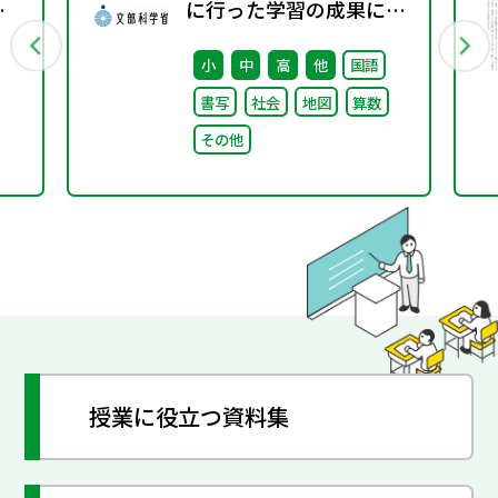
秋
に行った学習の成果に係
る成績評価について（通
小
中
高
他
国語
知）
書写
社会
地図
算数
その他
授業に役立つ資料集