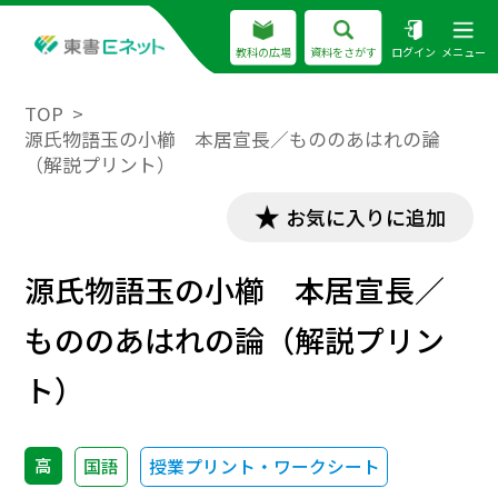
教科の広場
資料をさがす
ログイン
メニュー
TOP
源氏物語玉の小櫛 本居宣長／もののあはれの論
（解説プリント）
お気に入りに追加
源氏物語玉の小櫛 本居宣長／
もののあはれの論（解説プリン
ト）
高
国語
授業プリント・ワークシート