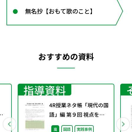
無名抄【おもて歌のこと】
おすすめの資料
指導資料
4R授業ネタ帳「現代の国
京
語」編 第９回 視点を変
え、発想を豊かにするト
高
国語
実践事例