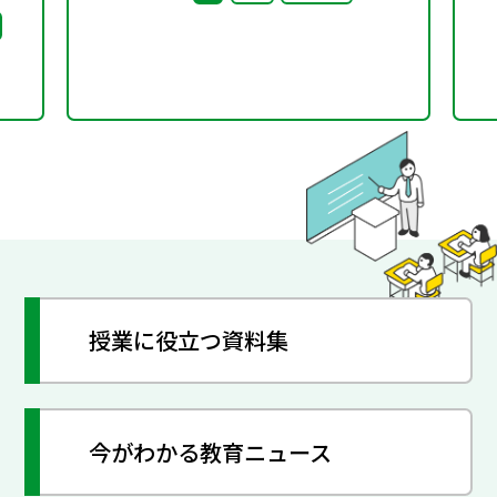
ビリ
レーニング（２）
ま
授業に役立つ資料集
今がわかる教育ニュース