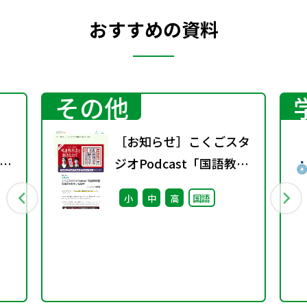
おすすめの資料
その他
［お知らせ］こくごスタ
示
ジオPodcast「国語教科
し
書を聴きなおす」配信中
小
中
高
国語