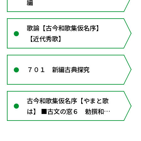
編
歌論【古今和歌集仮名序】
【近代秀歌】
７０１ 新編古典探究
古今和歌集仮名序【やまと歌
は】 ■古文の窓６ 勅撰和歌
集の歴史