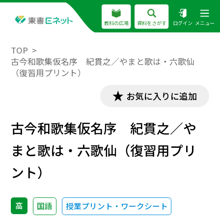
教科の広場
資料をさがす
ログイン
メニュー
TOP
古今和歌集仮名序 紀貫之／やまと歌は・六歌仙
（復習用プリント）
お気に入りに追加
古今和歌集仮名序 紀貫之／や
まと歌は・六歌仙（復習用プリ
ント）
高
国語
授業プリント・ワークシート