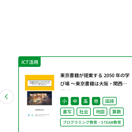
ICT活用
」編
東京書籍が提案する 2050 年の学
豊か
び場 ～東京書籍は大阪・関西万
博「大阪ヘルスケア パビリオ
ン」に出展・協賛します～
小
中
高
他
国語
書写
社会
地図
算数
プログラミング教育・STEAM教育