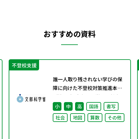
おすすめの資料
不登校支援
誰一人取り残されない学びの保
障に向けた不登校対策推進本部
（第4回）安心して学べる魅力あ
る学校づくりの推進に向けた方
小
中
高
国語
書写
向性等について議論
社会
地図
算数
その他