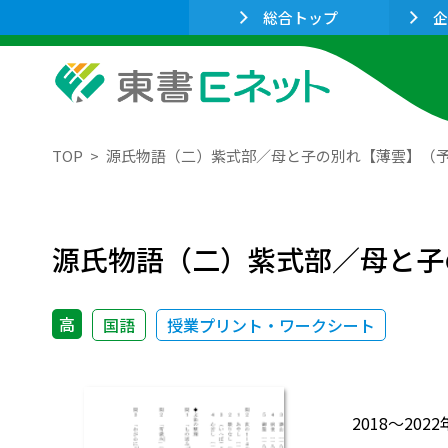
総合トップ
企
TOP
源氏物語（二）紫式部／母と子の別れ【薄雲】（
源氏物語（二）紫式部／母と子
高
国語
授業プリント・ワークシート
2018～2