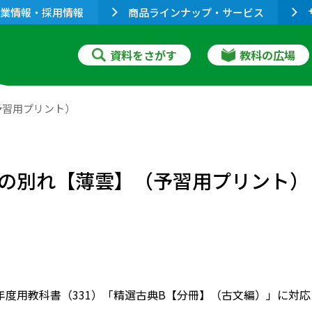
業情報・採用情報
商品ラインナップ・サービス
資料をさがす
教科の広場
予習用プリント）
の別れ【薄雲】（予習用プリント）
022年度用教科書（331）「精選古典B【分冊】（古文編）」に