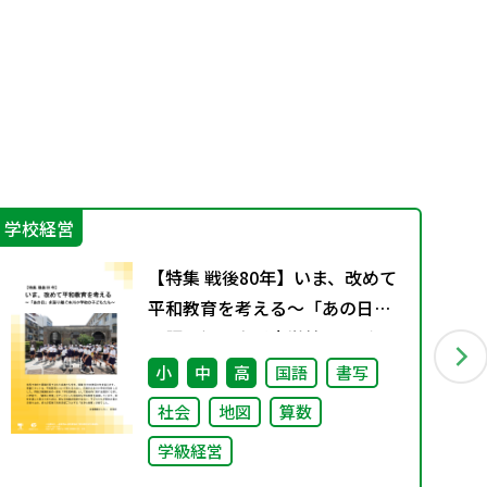
学校経営
指
【特集 戦後80年】いま、改めて
平和教育を考える〜「あの日」
を語り継ぐ本川小学校の子ども
たち〜
小
中
高
国語
書写
社会
地図
算数
学級経営