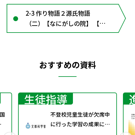
2-3 作り物語２源氏物語
（二）【なにがしの院】 【野
宮の別れ】【須磨の秋】 【夜
深き鶏の声】 【唐猫の綱】
【萩の上露】【宇治の姫君た
おすすめの資料
ち】 【橘の小島】■古文の窓
６ 『源氏物語』の世界■古
文の窓７ 宇治十帖の女性た
ち
生徒指導
国
不登校児童生徒が欠席中
春
に行った学習の成果に係
る成績評価について（通