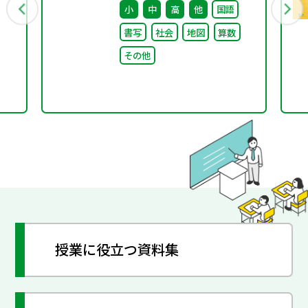
小
中
高
他
国語
知）
書写
社会
地図
算数
その他
授業に役立つ資料集