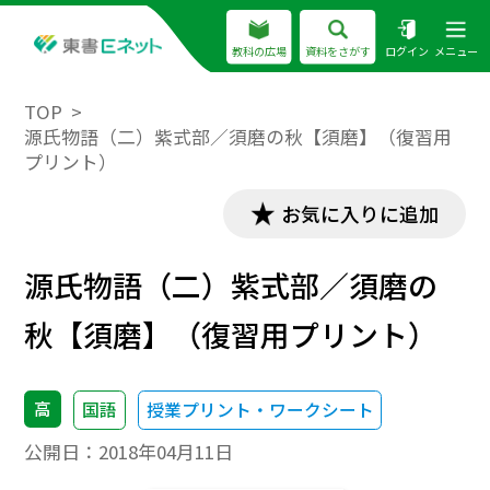
教科の広場
資料をさがす
ログイン
メニュー
TOP
源氏物語（二）紫式部／須磨の秋【須磨】（復習用
プリント）
お気に入りに追加
源氏物語（二）紫式部／須磨の
秋【須磨】（復習用プリント）
高
国語
授業プリント・ワークシート
公開日：
2018年04月11日