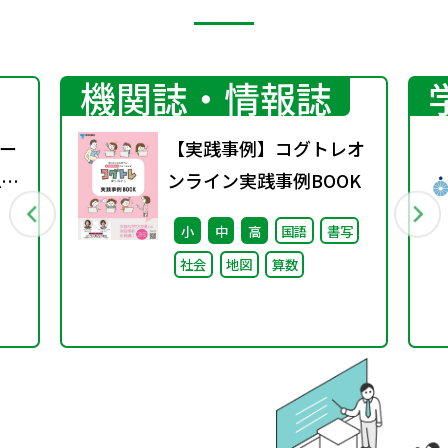
機関誌・情報誌
ー
【実践事例】コグトレオ
2
ンライン実践事例BOOK
小
中
高
国語
書写
社会
地図
算数