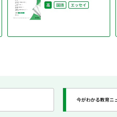
高
国語
エッセイ
今がわかる教育ニ