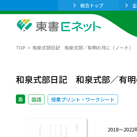
総合トップ
企
TOP
和泉式部日記 和泉式部／有明の月に（ノート）
和泉式部日記 和泉式部／有明
高
国語
授業プリント・ワークシート
2018～2