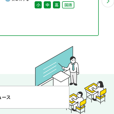
小
中
高
国語
ュース