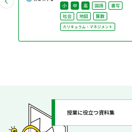
ました
小
中
高
国語
書写
社会
地図
算数
カリキュラム・マネジメント
授業に役立つ資料集